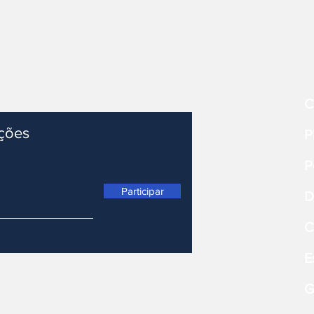
C
ações
P
P
Participar
D
C
E
G