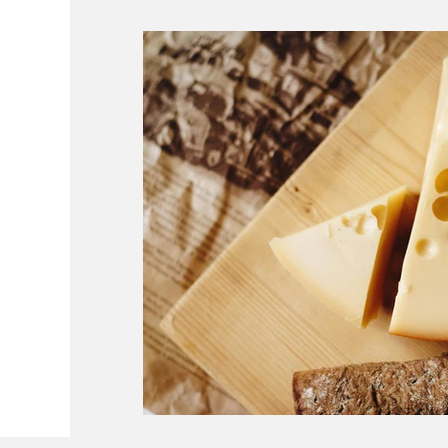
Conectividade
Documentação
P
Curiosidades
Ferrovias
Dicas de