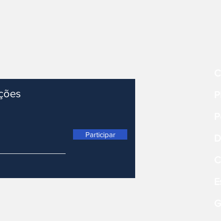
C
ações
P
P
Participar
D
C
E
G