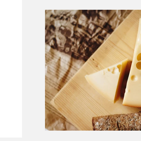
Conectividade
Documentação
P
Curiosidades
Ferrovias
Dicas de