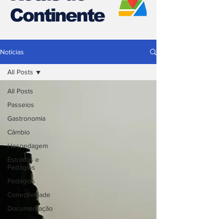
Continente
Notícias
All Posts
All Posts
Passeios
Gastronomia
Câmbio
Hospedagem
Estradas e
Pedágios
Pedágios
Conectividade
Documentação