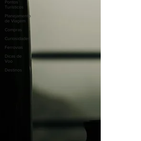
Pontos
Turísticos
Planejamento
de Viagem
Compras
Curiosidades
Ferrovias
Dicas de
Voo
Destinos