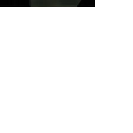
Você No Uruguai
15 de jul. de 2024
3 min de leitura
Curiosidades
Cultura do Mate no