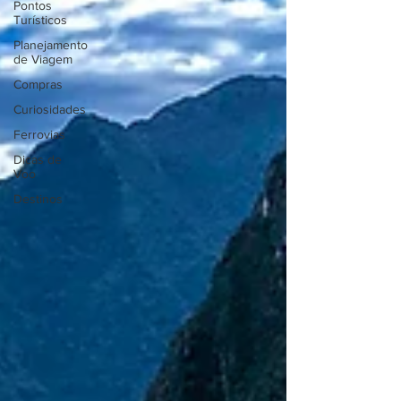
Pontos
Turísticos
Planejamento
de Viagem
Compras
Curiosidades
Ferrovias
Dicas de
Voo
Destinos