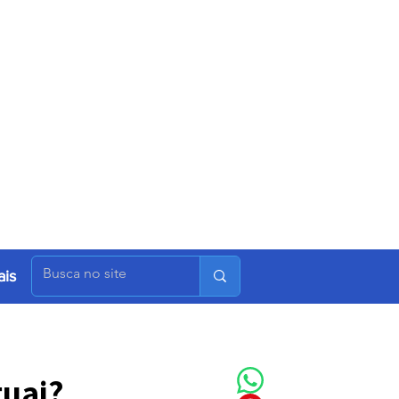
is
guai?