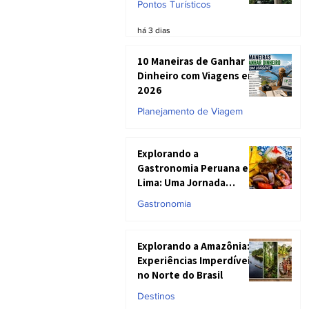
Pontos Turísticos
há 3 dias
10 Maneiras de Ganhar
Dinheiro com Viagens em
2026
Planejamento de Viagem
21 de mai.
Explorando a
Gastronomia Peruana em
Lima: Uma Jornada
Honesta entre Sabores
Gastronomia
Inesquecíveis e
Realidades do Prato
24 de abr.
Explorando a Amazônia:
Experiências Imperdíveis
no Norte do Brasil
Destinos