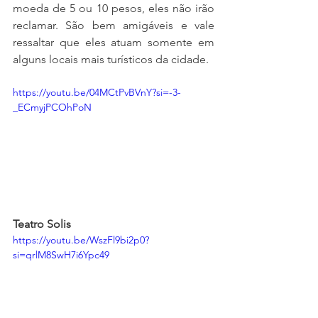
moeda de 5 ou 10 pesos, eles não irão 
reclamar. São bem amigáveis e vale 
ressaltar que eles atuam somente em 
alguns locais mais turísticos da cidade.
https://youtu.be/04MCtPvBVnY?si=-3-
_ECmyjPCOhPoN
Teatro Solis
https://youtu.be/WszFl9bi2p0?
si=qrlM8SwH7i6Ypc49