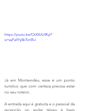
https://youtu.be/CkXliULHKyI?
si=ayFaIIYy5bTcn5hJ
Já em Montevidéu, esse é um ponto 
turístico que com certeza precisa estar 
no seu roteiro.
A entrada aqui é gratuita e o pessoal da 
recepção no andar térreo é bem 