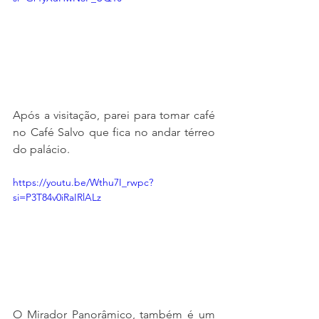
Após a visitação, parei para tomar café 
no Café Salvo que fica no andar térreo 
do palácio.
https://youtu.be/Wthu7I_rwpc?
si=P3T84v0iRaIRlALz
O Mirador Panorâmico, também é um 