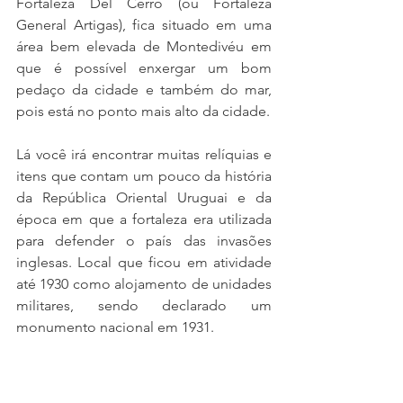
Fortaleza Del Cerro (ou Fortaleza 
General Artigas), fica situado em uma 
área bem elevada de Montedivéu em 
que é possível enxergar um bom 
pedaço da cidade e também do mar, 
pois está no ponto mais alto da cidade.
Lá você irá encontrar muitas relíquias e 
itens que contam um pouco da história 
da República Oriental Uruguai e da 
época em que a fortaleza era utilizada 
para defender o país das invasões 
inglesas. Local que ficou em atividade 
até 1930 como alojamento de unidades 
militares, sendo declarado um 
monumento nacional em 1931.
https://youtu.be/FS_h6z_lGmQ?
si=bS65hHW6dJoZvACI