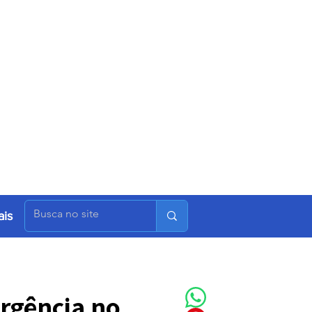
is
rgência no