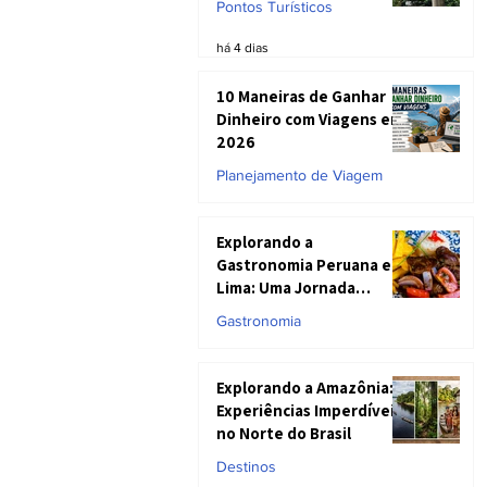
Pontos Turísticos
há 4 dias
10 Maneiras de Ganhar
Dinheiro com Viagens em
2026
Planejamento de Viagem
21 de mai.
Explorando a
Gastronomia Peruana em
Lima: Uma Jornada
Honesta entre Sabores
Gastronomia
Inesquecíveis e
Realidades do Prato
24 de abr.
Explorando a Amazônia:
Experiências Imperdíveis
no Norte do Brasil
Destinos