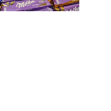
Rotas do Continente
17 de fev. de 2025
3 min de leitura
Compras
Compras em Free
Shops de Aceguá-
RS: Tudo o Que Você