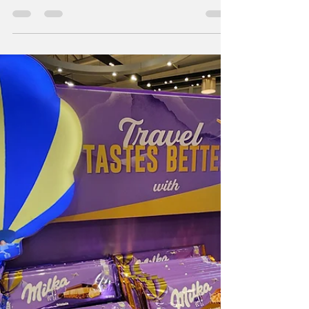
Uruguai e pretende aproveitar as vantagens
dos Free Shops para comprar bebidas
alcoólicas, é essencial conhecer as regras e
limites estabelecidos pela Receita Federal.
Neste post, vamos esclarecer qual é a cota
permitida e dar algumas dicas para que você
aproveite ao máximo suas compras sem
problemas na alfândega. Qual é o limite de
bebidas permitido? cota de bebidas nos free
shops Atualmente, a cota de compras nos
Free Shops uruguaios é