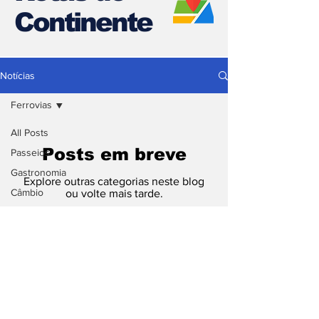
Continente
Notícias
Ferrovias
All Posts
Posts em breve
Passeios
Gastronomia
Explore outras categorias neste blog
Câmbio
ou volte mais tarde.
Hospedagem
Estradas e
Pedágios
Pedágios
Receba nossas atualizações
Conectividade
Documentação