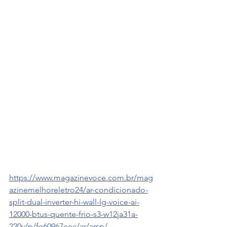
https://www.magazinevoce.com.br/mag
azinemelhoreletro24/ar-condicionado-
split-dual-inverter-hi-wall-lg-voice-ai-
12000-btus-quente-frio-s3-w12ja31a-
220v/p/fe60967eec/ar/arsp/