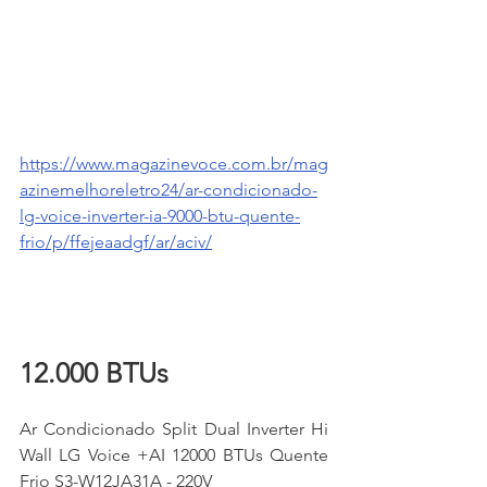
https://www.magazinevoce.com.br/mag
azinemelhoreletro24/ar-condicionado-
lg-voice-inverter-ia-9000-btu-quente-
frio/p/ffejeaadgf/ar/aciv/
12.000 BTUs
Ar Condicionado Split Dual Inverter Hi 
Wall LG Voice +AI 12000 BTUs Quente 
Frio S3-W12JA31A - 220V