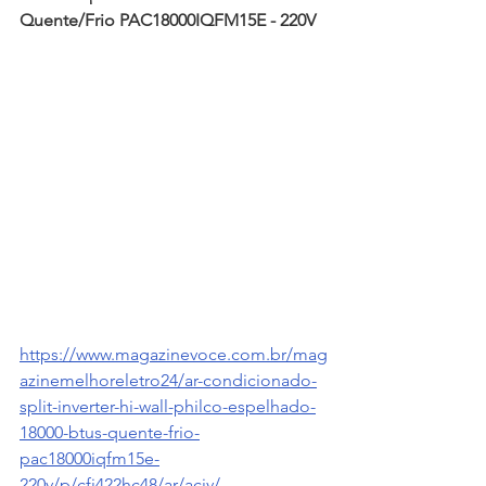
Quente/Frio PAC18000IQFM15E - 220V
https://www.magazinevoce.com.br/mag
azinemelhoreletro24/ar-condicionado-
split-inverter-hi-wall-philco-espelhado-
18000-btus-quente-frio-
pac18000iqfm15e-
220v/p/cfj422hc48/ar/aciv/