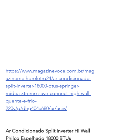
https://www.magazinevoce.com.br/mag
azinemelhoreletro24/ar-condicionado-
split-inverter-18000-btus-springer-
midea-xtreme-save-connect-high-wall-
quente-e-frio-
220v/p/dhg404a680/ar/aciv/
Ar Condicionado Split Inverter Hi Wall 
Philco Espelhado 18000 BTUs 