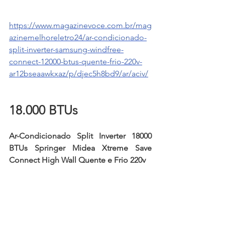
https://www.magazinevoce.com.br/mag
azinemelhoreletro24/ar-condicionado-
split-inverter-samsung-windfree-
connect-12000-btus-quente-frio-220v-
ar12bseaawkxaz/p/djec5h8bd9/ar/aciv/
18.000 BTUs
Ar-Condicionado Split Inverter 18000 
BTUs Springer Midea Xtreme Save 
Connect High Wall Quente e Frio 220v