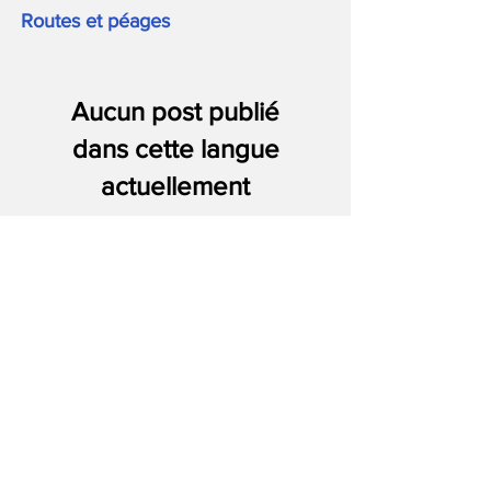
Routes et péages
Aucun post publié
dans cette langue
actuellement
Dès que de nouveaux posts
seront publiés, vous les verrez
ici.
Attractions touristiques
Aucun post publié
dans cette langue