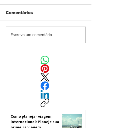
Comentários
Pedágios no 
Mudança nos
Escreva um comentário
pedágios do Uruguai.
Como planejar viagem
internacional: Planeje sua
primeira viagem