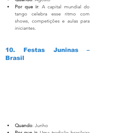
Por que ir
: A capital mundial do 
tango celebra esse ritmo com 
shows, competições e aulas para 
iniciantes.
10. Festas Juninas – 
Brasil
Quando
: Junho
Por que ir
: Uma tradição brasileira 