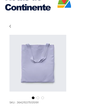
Continente
SKU : 364215375135191