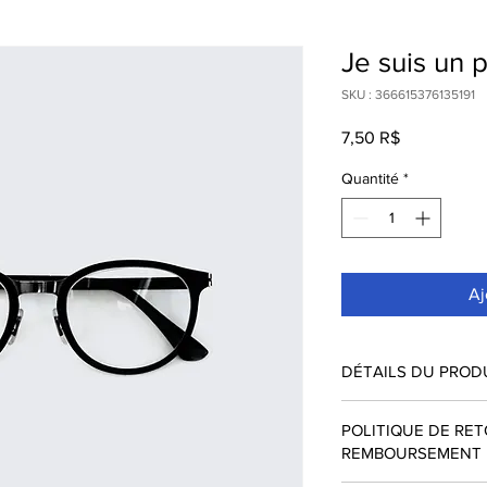
Je suis un 
SKU : 366615376135191
Prix
7,50 R$
Quantité
*
Aj
DÉTAILS DU PROD
Utilisez cet espace po
POLITIQUE DE RET
produit, comme sa tail
REMBOURSEMENT
d'entretien et de nett
pour expliquer ce qui