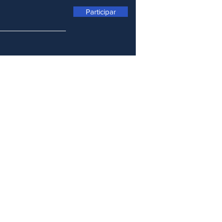
Participar
D
C
E
G
P
S
C
L