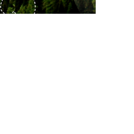
Rotas do Continente
4 de nov. de 2024
4 min de leitura
Passeios
Os 10 melhores