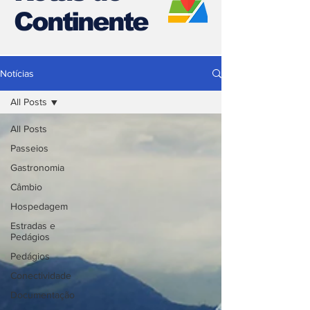
Continente
Notícias
All Posts
All Posts
Passeios
Gastronomia
Câmbio
Hospedagem
Estradas e
Pedágios
Pedágios
Conectividade
Documentação