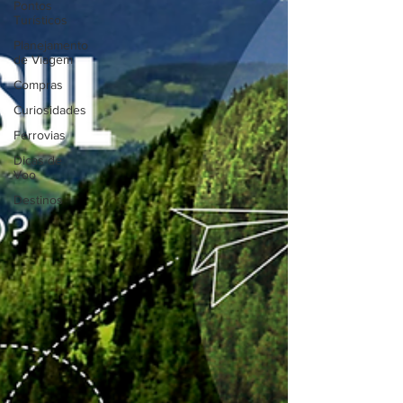
Pontos
Turísticos
Planejamento
de Viagem
Compras
Curiosidades
Ferrovias
Dicas de
Voo
Destinos