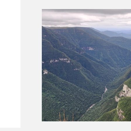
Conectividade
Documentação
P
Curiosidades
Ferrovias
Dicas de