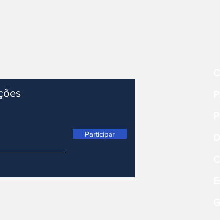
C
ações
P
P
Participar
D
C
E
G