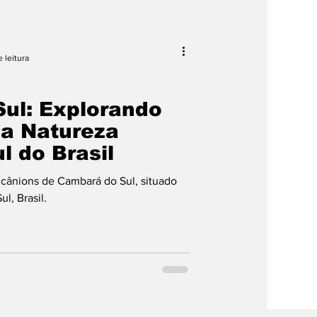
pras
 leitura
ul: Explorando
 a Natureza
l do Brasil
ânions de Cambará do Sul, situado
l, Brasil.