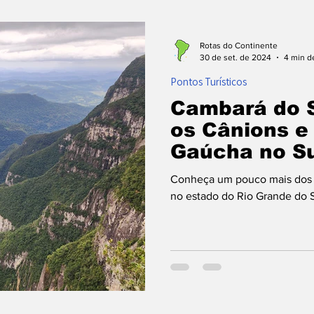
ontos Turísticos
Planejamento de Viagem
Com
Rotas do Continente
30 de set. de 2024
4 min de
Pontos Turísticos
 Voo
Destinos
Cambará do S
os Cânions e
Gaúcha no Su
Conheça um pouco mais dos c
no estado do Rio Grande do Su