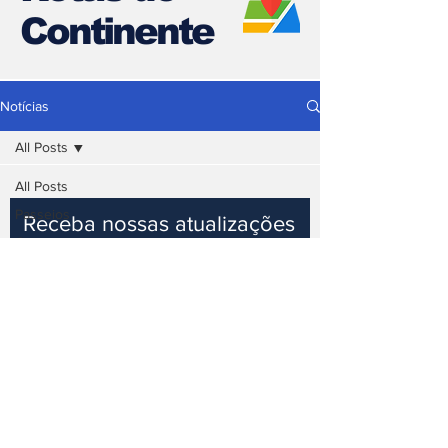
Continente
Notícias
All Posts
All Posts
Passeios
Receba nossas atualizações
Gastronomia
Câmbio
Hospedagem
Participar
Estradas e
Pedágios
Pedágios
Conectividade
Documentação