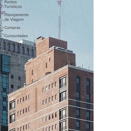
Pontos
Turísticos
Planejamento
de Viagem
Compras
Curiosidades
Ferrovias
Dicas de
Voo
Destinos