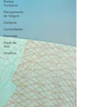
Pontos
Turísticos
Planejamento
de Viagem
Compras
Curiosidades
Ferrovias
Dicas de
Voo
Destinos