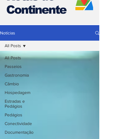
Continente
Notícias
All Posts
All Posts
Passeios
Gastronomia
Câmbio
Hospedagem
Estradas e
Pedágios
Pedágios
Conectividade
Documentação