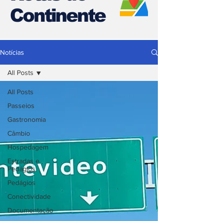
Continente
Notícias
All Posts
All Posts
Passeios
Gastronomia
Câmbio
Hospedagem
Estradas e
Pedágios
Pedágios
Conectividade
Documentação