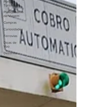
Pontos
Turísticos
Planejamento
de Viagem
Compras
Curiosidades
Ferrovias
Dicas de
Voo
Destinos