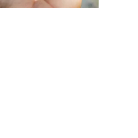
Rotas do Continente
7 de out. de 2024
4 min de leitura
Planejamento de Viagem
Seguro viagem: por