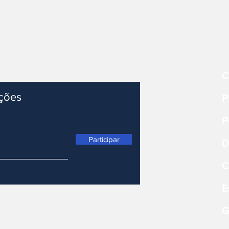
C
ações
P
P
Participar
D
C
E
G