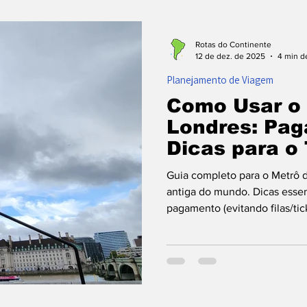
ontos Turísticos
Planejamento de Viagem
Com
Rotas do Continente
12 de dez. de 2025
4 min de
Planejamento de Viagem
 Voo
Destinos
Como Usar o 
Londres: Pa
Dicas para o
Guia completo para o Metrô d
antiga do mundo. Dicas essenc
pagamento (evitando filas/tic
Saiba sobre o calor do subsol
escadas rolantes e use Googl
da direção do trem e lembre-s
viaje como um local no transp