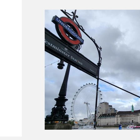
Conectividade
Documentação
P
Curiosidades
Ferrovias
Dicas de