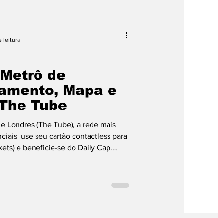
pras
 leitura
Metrô de
gamento, Mapa e
 The Tube
e Londres (The Tube), a rede mais
iais: use seu cartão contactless para
kets) e beneficie-se do Daily Cap.
o, a regra do "Stand on the Right" nas
e Maps para navegar. Aprenda a regra
e: "Mind the Gap!". Use essas dicas e
orte público londrino.