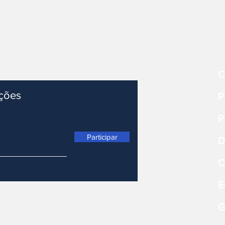
C
ações
P
P
Participar
D
C
E
G