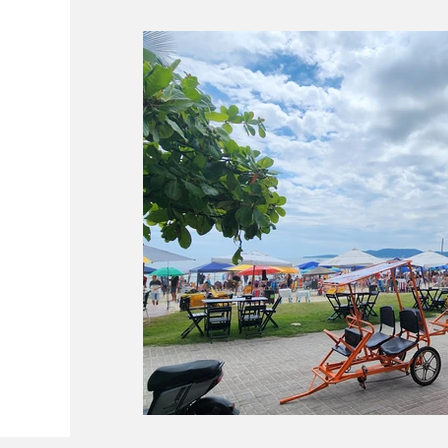
Conectividade
Documentação
P
Curiosidades
Ferrovias
Dicas de