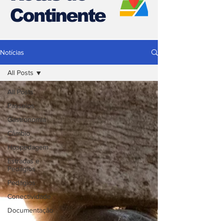
Continente
Notícias
All Posts
All Posts
Passeios
Gastronomia
Câmbio
Hospedagem
Estradas e
Pedágios
Pedágios
Conectividade
Documentação