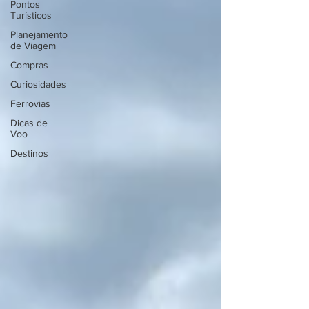
Pontos
Turísticos
Planejamento
de Viagem
Compras
Curiosidades
Ferrovias
Dicas de
Voo
Destinos