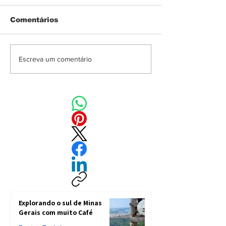
Comentários
Roteiro de viagem
Roteiro
Escreva um comentário
para quem busca
Gastronômico
gastronomia no
América do S
Uruguai
Pratos Típico
Cada País
Explorando o sul de Minas
Gerais com muito Café