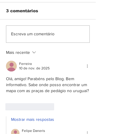
3 comentários
Pedágios na
Mudança nos
Escreva um comentário
Argentina
pedágios do 
Mais recente
Ferreira
10 de nov. de 2025
Olá, amigo! Parabéns pelo Blog. Bem 
informativo. Sabe onde posso encontrar um 
mapa com as praças de pedágio no uruguai?
Curtir
Responder
Mostrar mais respostas
Felipe Daneris