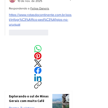
10 de nov. de 2025
Respondendo a
Felipe Daneris
https://www.rotasdocontinente.com.br/pos
t/infogr%C3%A1fico-ped%C3%A1gios-no-
uruguai
Curtir
Responder
Explorando o sul de Minas
Gerais com muito Café
Pontos Turísticos