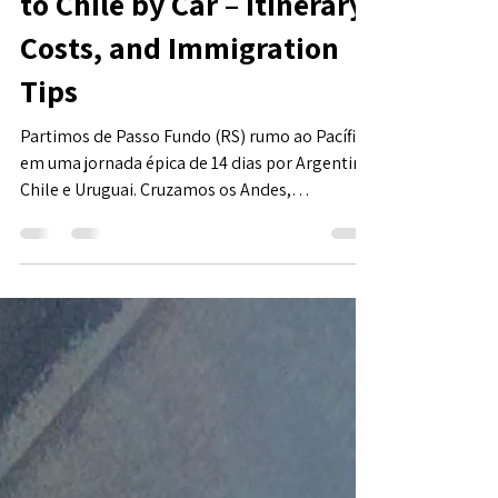
Travel Guide: From Brazil
to Chile by Car – Itinerary,
Costs, and Immigration
Tips
Partimos de Passo Fundo (RS) rumo ao Pacífico
em uma jornada épica de 14 dias por Argentina,
Chile e Uruguai. Cruzamos os Andes,
celebramos o Réveillon em Valparaíso e
vivemos o melhor de Mendoza e Santiago. Mas
atenção: viajar de carro pelo Mercosul exige
estratégia! Compartilho aqui nossas dicas de
fronteira, custos reais e o que você precisa
saber para não cair em ciladas burocráticas.
Quer o guia completo? Baixe nosso e-book
com o roteiro esmiuçado!